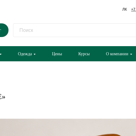
ЛК
+7
г
Одежда
Цены
Курсы
О компании
Е»