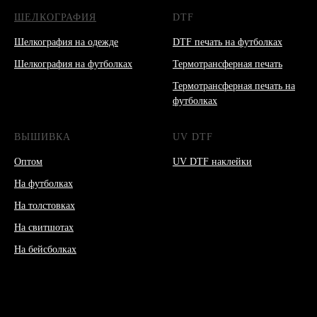
ШЕЛКОГРАФИЯ
DTF
Шелкография на одежде
DTF печать на футболках
Шелкография на футболках
Термотрансферная печать
Термотрансферная печать на
футболках
ВЫШИВКА
UV DTF
Оптом
UV DTF наклейки
На футболках
На толстовках
На свитшотах
На бейсболках