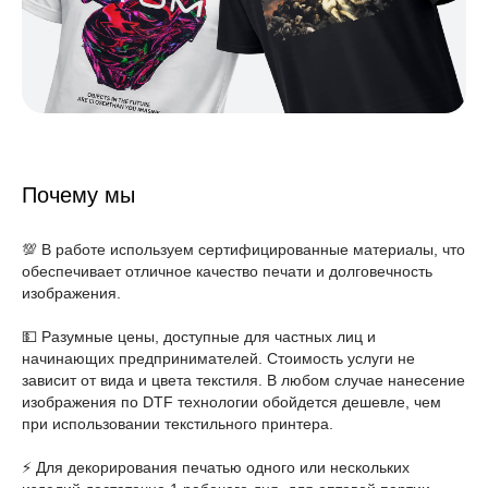
Согласие на обработку персональных данных
*Данный интернет-сайт носит исключительно
информационный характер и ни при каких условиях
не является публичной офертой, определяемой
положениями Статьи 437 (2) Гражданского кодекса РФ.
© 2026 HEADCRAFT
Разработка сайта
Почему мы
💯 В работе используем сертифицированные материалы, что
обеспечивает отличное качество печати и долговечность
изображения.
💵 Разумные цены, доступные для частных лиц и
начинающих предпринимателей. Стоимость услуги не
зависит от вида и цвета текстиля. В любом случае нанесение
изображения по DTF технологии обойдется дешевле, чем
при использовании текстильного принтера.
⚡️ Для декорирования печатью одного или нескольких