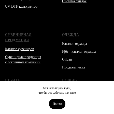
Система скидок
UV DTF калькулятор
СУВЕНИРНАЯ
ОДЕЖДА
ПРОДУКЦИЯ
Каталог одежды
Каталог сувениров
Fjör - каталог одежды
Сувенирная продукция
Gildan
с логотипом компании
Продажа лекал
ПЕЧАТЬ
ПОШИВ
Мы используем куки,
Печать на одежде оптом
Пошив одежды оптом
что бы все работало как надо
Печать на футболках
Пошив футболок оптом
Понял
Печать на толстовках
Пошив толстовок оптом
Печать на свитшотах