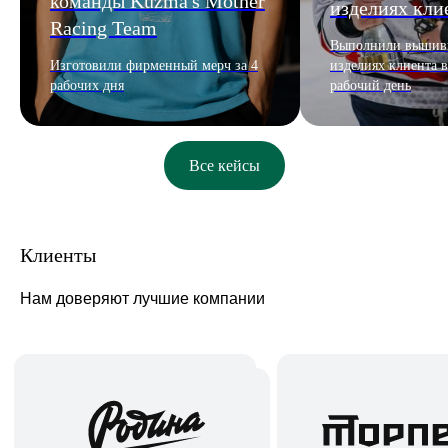
команды Kuzma's Mother
изделиях кли
Racing Team
Выполнили вышивк
Изготовили фирменный мерч за 4
изделиях клиента в
рабочих дня
рабочий день
Все кейсы
Клиенты
Нам доверяют лучшие компании