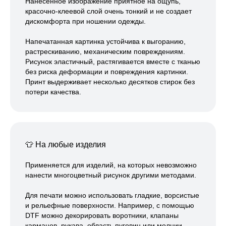
Нанесенное изображение приятное на ощупь,
красочно-клеевой слой очень тонкий и не создает
дискомфорта при ношении одежды.
Напечатанная картинка устойчива к выгоранию,
растрескиванию, механическим повреждениям.
Рисунок эластичный, растягивается вместе с тканью
без риска деформации и повреждения картинки.
Принт выдерживает несколько десятков стирок без
потери качества.
ЗАКАЖИТЕ ОБРАТНЫЙ ЗВОНОК
👕
На любые изделия
Применяется для изделий, на которых невозможно
+7
нанести многоцветный рисунок другими методами.
Я даю
согласие на обработку
Для печати можно использовать гладкие, ворсистые
персональных данных
и соглашаюсь
и рельефные поверхности. Например, с помощью
c
политикой конфиденциальности
DTF можно декорировать воротники, клапаны
карманов, рукава, область пуговиц или молнии.