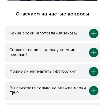
Отвечаем на частые вопросы
НИЖНИЙ НОВГОРОД, ПЕР. НАРТОВА, 2Б
ПО БУДНЯМ С 09:00 ДО 18:00
+7 (831) 437-89-00
Какие сроки изготовления заказа?
Сможете пошить одежду по моим
лекалам?
Можно ли напечатать 1 футболку?
Вы печатаете только на одежде марки
Fjör?