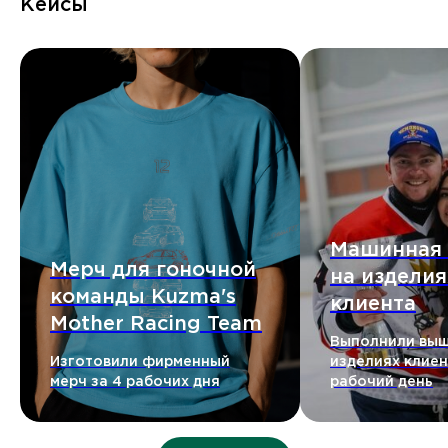
Кейсы
Машинная
Мерч для гоночной
на изделия
команды Kuzma's
клиента
Mother Racing Team
Выполнили выш
Изготовили фирменный
изделиях клиент
мерч за 4 рабочих дня
рабочий день
HEADCRAFT
Полный цикл производства мерча
от идеи до готового изделия. Создадим