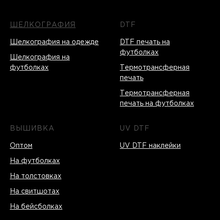
ШЕЛКОГРАФИЯ
DTF
Шелкография на одежде
DTF печать на
футболках
Шелкография на
футболках
Термотрансферная
печать
Термотрансферная
печать на футболках
ВЫШИВКА
UV DTF
Оптом
UV DTF наклейки
На футболках
На толстовках
На свитшотах
На бейсболках