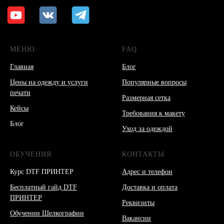
Согласие на обработку персональных данных
*Данный интернет-сайт носит исключительно
информационный характер и ни при каких условиях
МЕНЮ
FAQ
не является публичной офертой, определяемой
положениями Статьи 437 (2) Гражданского кодекса РФ.
Главная
Блог
Цены на одежду и услуги
Популярные вопросы
© 2026 HEADCRAFT
Разработка сайта
печати
Размерная сетка
Кейсы
Требования к макету
Блог
Уход за одеждой
ОБУЧЕНИЯ
КОНТАКТЫ
Курс DTF ПРИНТЕР
Адрес и телефон
Бесплатный гайд DTF
Доставка и оплата
ПРИНТЕР
Реквизиты
Обучении Шелкографии
Вакансии