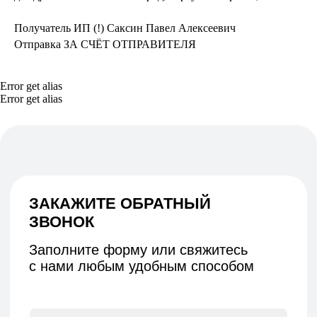
СВЯЖИТЕСЬ С НАМИ
Получатель ИП (!) Саксин Павел Алексеевич
ВКОНТАКТЕ
TELEGRAM
Отправка ЗА СЧЁТ ОТПРАВИТЕЛЯ
+7 (831) 437-89-00
ПН-ПТ, с 9 до 18
Error get alias
Error get alias
Подписаться на рассылку! Будте
в курсе акций и скидок!
Подписаться