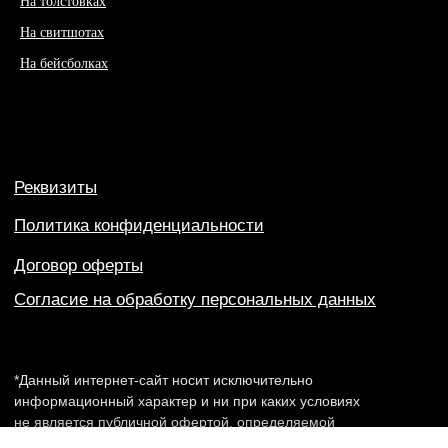
На толстовках
На свитшотах
На бейсболках