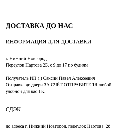
ЗАКАЖИТЕ ОБРАТНЫЙ
ЗВОНОК
Заполните форму или свяжитесь
с нами любым удобным способом
ДОСТАВКА ДО НАС
ИНФОРМАЦИЯ ДЛЯ ДОСТАВКИ
г. Нижний Новгород
+7
Переулок Нартова 2Б, с 9 до 17 по будням
Я даю согласие на обработку
Получатель ИП (!) Саксин Павел Алексеевич
персональных данных и соглашаюсь
Отправка до двери ЗА СЧЁТ ОТПРАВИТЕЛЯ любой
c политикой конфиденциальности
удобной для вас ТК.
Отправить
СДЭК
НУЖНО СРОЧНО?
до адреса г. Нижний Новгород, переулок Нартова, 2б