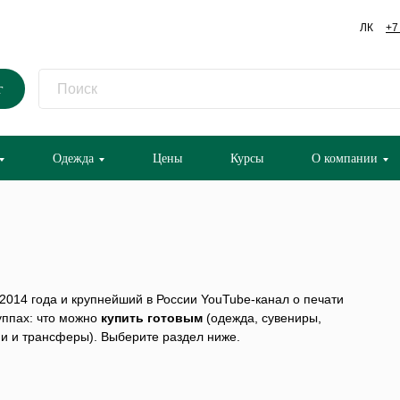
ЛК
+7
г
Одежда
Цены
Курсы
О компании
014 года и крупнейший в России YouTube-канал о печати
руппах: что можно
купить готовым
(одежда, сувениры,
ии и трансферы). Выберите раздел ниже.