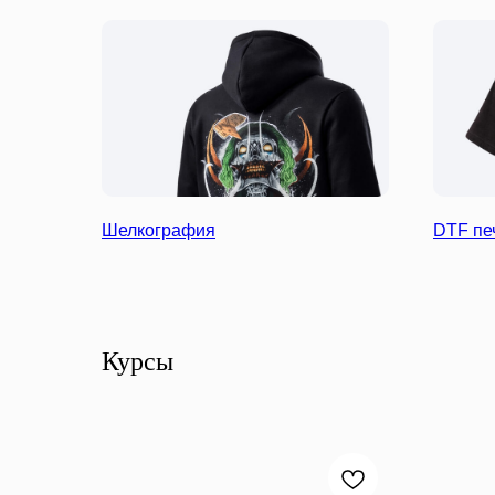
Шелкография
DTF пе
Курсы