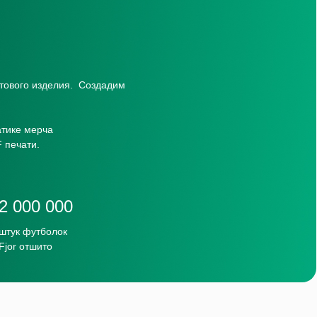
отового изделия. Создадим
матике мерча
 печати.
2 000 000
штук футболок
Fjor отшито