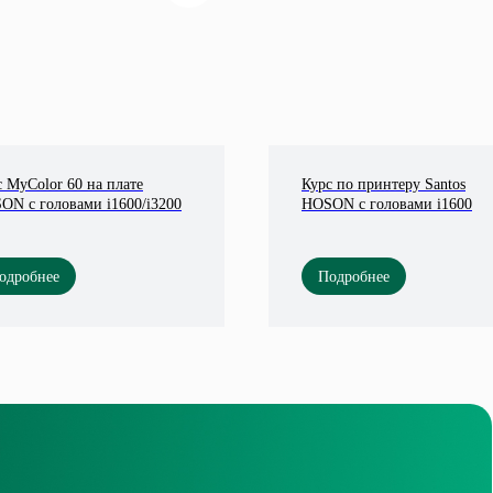
 MyColor 60 на плате
Курс по принтеру Santos
ON с головами i1600/i3200
HOSON с головами i1600
одробнее
Подробнее