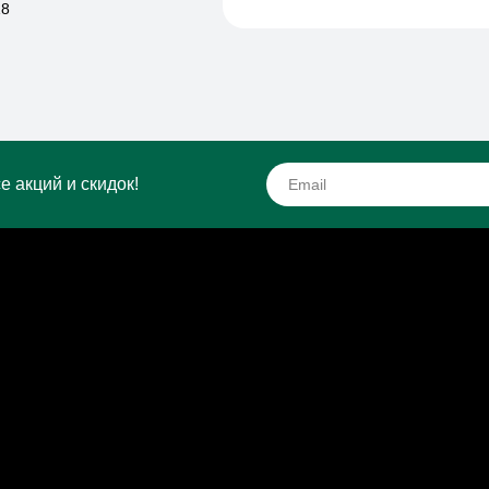
18
е акций и скидок!