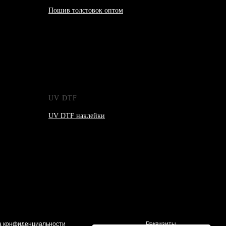
Пошив толстовок оптом
UV DTF
UV DTF наклейки
а конфиденциальности
Реквизиты