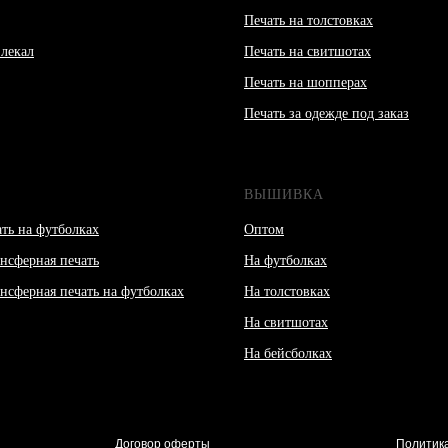
Печать на толстовках
лекал
Печать на свитшотах
Печать на шопперах
Печать за одежде под заказ
ВЫШИВКА
ть на футболках
Оптом
нсферная печать
На футболках
нсферная печать на футболках
На толстовках
На свитшотах
На бейсболках
Договор оферты
Политик