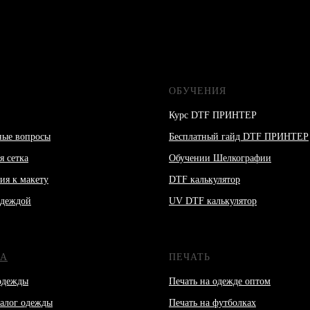
ОБУЧЕНИЯ
Курс DTF ПРИНТЕР
ные вопросы
Бесплатный гайд DTF ПРИНТЕР
я сетка
Обучении Шелкографии
ия к макету
DTF калькулятор
одеждой
UV DTF калькулятор
А
ПЕЧАТЬ
одежды
Печать на одежде оптом
аталог одежды
Печать на футболках