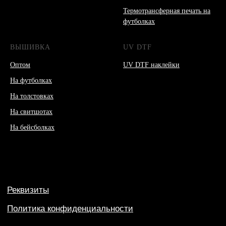
Термотрансферная печать на
футболках
ВЫШИВКА
UV DTF
Оптом
UV DTF наклейки
На футболках
На толстовках
На свитшотах
На бейсболках