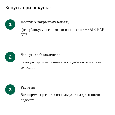
Я даю согласие на обработку
Бонусы при покупке
персональных данных и соглашаюсь
c политикой конфиденциальности
Доступ к закрытому каналу
Оправить
Где публикуем все новинки и скидки от HEADCRAFT
DTF
НУЖНО СРОЧНО?
СВЯЖИТЕСЬ С НАМИ
Доступ к обновлению
Калькулятор будет обновляться и добавляться новые
ВКОНТАКТЕ
TELEGRAM
функции
+7 (831) 437-89-00
ПН-ПТ, с 9 до 18
Расчеты
Все формулы расчетов из калькулятора для ясности
подсчета
Подписаться на рассылку! Будте
в курсе акций и скидок!