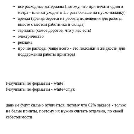
все расходные материалы (потому, что при печати одного
метра - пленки уходит в 1,5 раза больше на пуско-наладку)
аренда (аренда берется из расчета помещения для работы,
вместе с местом работника и склада)
зарплаты (самое дорогое, что у нас есть)
электричество
реклама
прочие расходы (чаще всего - это поломки и жидкости для
поддержания работы принтера)
ЗАКАЖИТЕ ОБРАТНЫЙ
ЗВОНОК
Заполните форму или свяжитесь
с нами любым удобным способом
Результаты по форматам - white
Результаты по форматам - white+cmyk
данные будут сильно отличаться, потому что 62% заказов - только
на белые принты, поэтому их нужно считать отдельно, по своей
себестоимости
+7