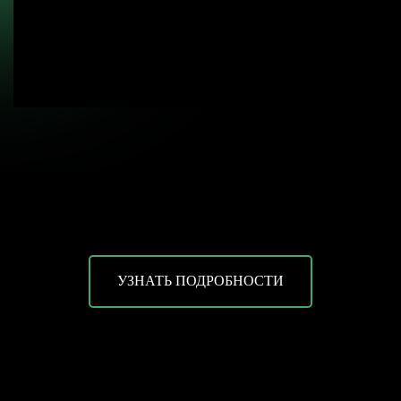
Заполните форму или свяжитесь
с нами любым удобным способом
+7
Я даю согласие на обработку
персональных данных и соглашаюсь
c политикой конфиденциальности
Оправить
УЗНАТЬ ПОДРОБНОСТИ
НУЖНО СРОЧНО?
СВЯЖИТЕСЬ С НАМИ
ВКОНТАКТЕ