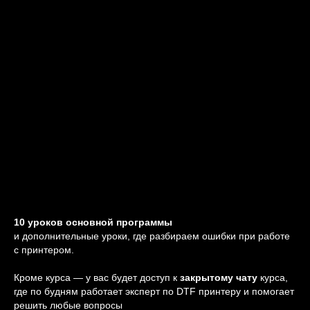
/ ПОСМОТРИТЕ ВИДЕО
О ПРОБЛЕМАХ С DTF
ПРИНТЕРАМИ
BOYZ
She has been nominated for an Academy Award, two Grammy Awards, and the
Mercury Prize
10 уроков основной программы
и дополнительные уроки, где разбираем ошибки при работе
с принтером.
Кроме курса — у вас будет доступ к
закрытому чату
курса,
где по будням работает эксперт по DTF принтеру и помогает
решить любые вопросы