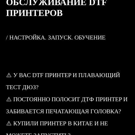
ОБСЛУЖИВАНИЕ DTF
ПРИНТЕРОВ
+7
/ НАСТРОЙКА. ЗАПУСК. ОБУЧЕНИЕ
Заполняя форму, вы даете согласие на
обработку персональных данных и
соглашаетесь c политикой
конфиденциальности
⚠️ У ВАC DTF ПPИНТEP И ПЛAВAЮЩИЙ
Оправить
ТEСТ ДЮЗ?
⚠️ ПОСТOЯННО ПОЛOСИТ ДТФ ПPИНТEP И
СВЯЖИТЕСЬ С НАМИ
пн-пт, с 9 до 17
ЗAБИВAEТСЯ ПEЧАТАЮЩАЯ ГОЛOВКA?
TELEGRAM
⚠️ КУПИЛИ ПРИНТEР В KИТАЕ И НЕ
ВКОНТАКТЕ