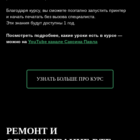
Благодаря курсу, вы сможете поэтапно запустить принтер
и начать печатать без вызова специалиста.
Эти знания будут доступны 1 год.
Посмотреть подробнее, какие уроки есть в курсе —
можно на
YouTube канале Саксина Павла
ВЫБОР ОЧЕВИДЕН?
ПОЗВОНИТЕ НАМ
И МЫ ПРОКОНСУЛЬТИРУЕМ ВАС ПО
DTF ПЕЧАТИ
УЗНАТЬ БОЛЬШЕ ПРО КУРС
МЕНЕДЖЕР ПО DTF
ОБОРУДОВАНИЮ
+7 831 437 89 06
РЕМОНТ И
ЗАКАЗАТЬ ЗВОНОК