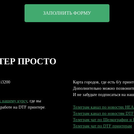
ЗАПОЛНИТЬ ФОРМУ
НТЕР ПРОСТО
 i3200
Карта городов, где есть б/у прин
Дополнительно можно позвонить
И не забудьте подписаться на на
к нашему курсу
, где вы
 работе на DTF принтере.
Телеграм канал по новостях H
Телеграм канал по новостям DTF
Телеграм чат по Шелкографии и
Телеграм чат по DTF принтерам