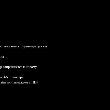
оставке нового принтера для вас
чия
ер отправляется к новому
лю б/у принтера
лайн или выезжаем с ПНР