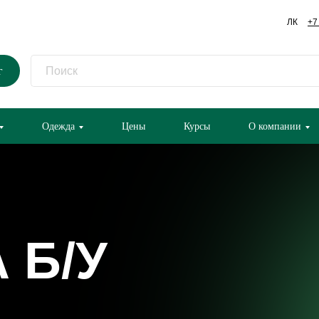
ЛК
+7
г
Одежда
Цены
Курсы
О компании
 Б/У