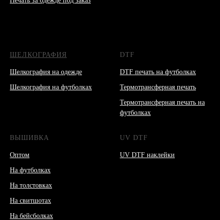
Печать за одежде под заказ
ШЕЛКОГРАФИЯ
DTF
Шелкография на одежде
DTF печать на футболках
Шелкография на футболках
Термотрансферная печать
Термотрансферная печать на
футболках
ВЫШИВКА
UV DTF
Оптом
UV DTF наклейки
На футболках
На толстовках
На свитшотах
На бейсболках