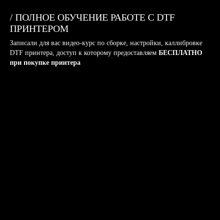
/ ПОЛНОЕ ОБУЧЕНИЕ РАБОТЕ С DTF
ПРИНТЕРОМ
Записали для вас видео-курс по сборке, настройки, каллибровке
ЗАКАЖИТЕ ОБРАТНЫЙ
ЗВОНОК
DTF принтера, доступ к которому предоставляем
БЕСПЛАТНО
при покупке принтера
Заполните форму или свяжитесь
с нами любым удобным способом
+7
Я даю согласие на обработку
персональных данных и соглашаюсь
c политикой конфиденциальности
Оправить
BOYZ