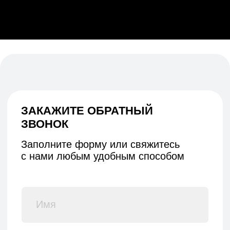
Реквизиты
Политика конфиденциальности
Договор оферты
Согласие на обработку персональных данных
*Данный интернет-сайт носит исключительно
информационный характер и ни при каких условиях
не является публичной офертой, определяемой
положениями Статьи 437 (2) Гражданского кодекса РФ.
© 2026 HEADCRAFT
Разработка сайта