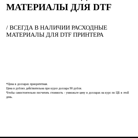
МАТЕРИАЛЫ ДЛЯ DTF
/ ВСЕГДА В НАЛИЧИИ РАСХОДНЫЕ
МАТЕРИАЛЫ ДЛЯ DTF ПРИНТЕРА
ЗАКАЗАТЬ ЗВОНОК
+7
*Цена в долларах приоритетная.
Цена в рублях действительна при курсе доллара 90 рубля.
Заполняя форму, вы даете согласие на
Чтобы самостоятельно посчитать стоимость - умножьте цену в долларах на курс по ЦБ в этой
обработку персональных данных и
день.
соглашаетесь c политикой
конфиденциальности
Оправить