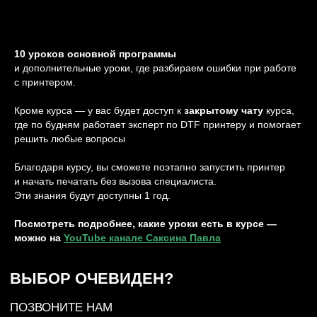
She has been nominated for an Academy Award, two Grammy Awards, and the
Mercury Prize
НУЖНО СРОЧНО?
10 уроков основной программы
СВЯЖИТЕСЬ С НАМИ
и дополнительные уроки, где разбираем ошибки при работе
с принтером.
ВКОНТАКТЕ
TELEGRAM
Кроме курса — у вас будет доступ к
закрытому чату
курса,
где по будням работает эксперт по DTF принтеру и помогает
+7 (831) 437-89-00
ПН-ПТ, с 9 до 18
решить любые вопросы
Благодаря курсу, вы сможете поэтапно запустить принтер
и начать печатать без вызова специалиста.
Подписаться на рассылку! Будте
Эти знания будут доступны 1 год.
в курсе акций и скидок!
Посмотреть подробнее, какие уроки есть в курсе —
можно на
YouTube канале Саксина Павла
Подписаться