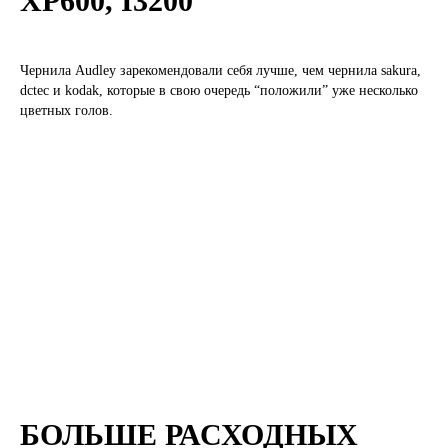
XP600, I3200
Чернила Audley зарекомендовали себя лучше, чем чернила sakura,
dctec и kodak, которые в свою очередь “положили” уже несколько
цветных голов.
ВЫБОР ОЧЕВИДЕН?
ПОЗВОНИТЕ НАМ
И МЫ ПРОКОНСУЛЬТИРУЕМ ВАС ПО
DTF ПЕЧАТИ
МЕНЕДЖЕР ПО DTF
ОБОРУДОВАНИЮ
БОЛЬШЕ РАСХОДНЫХ
+7 831 437 89 06