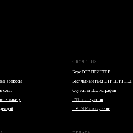
ОБУЧЕНИЯ
Курс DTF ПРИНТЕР
ные вопросы
Бесплатный гайд DTF ПРИНТЕР
я сетка
Обучении Шелкографии
ия к макету
DTF калькулятор
одеждой
UV DTF калькулятор
А
ПЕЧАТЬ