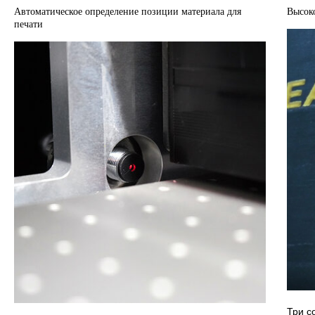
Автоматическое определение позиции материала для
Высок
печати
Три с