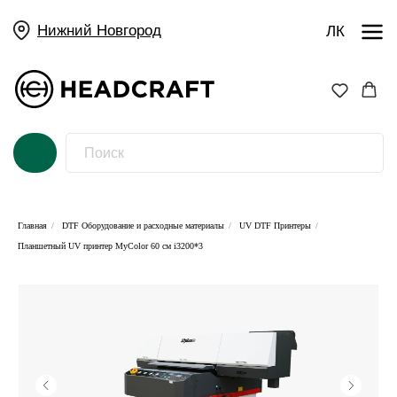
Нижний Новгород
ЛК
Главная
/
DTF Оборудование и расходные материалы
/
UV DTF Принтеры
/
Планшетный UV принтер MyColor 60 см i3200*3