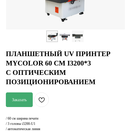
ПЛАНШЕТНЫЙ UV ПРИНТЕР
MYCOLOR 60 СМ I3200*3
С ОПТИЧЕСКИМ
Поддержка и
Напрямую от
консультации
производителя
ПОЗИЦИОНИРОВАНИЕМ
Отгрузка в день
Гарантия
оплаты
лучшей цены
Заказать
/ 60 см ширина печати
/ 3 головы i3200-U1
/ автоматическая линия