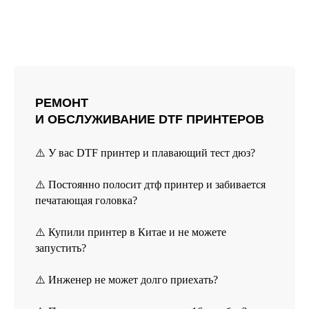
пн-пт, с 9 до 18
TELEGRAM
ВКОНТАКТЕ
РЕМОНТ
+7 (831) 231-20-11
И ОБСЛУЖИВАНИЕ DTF ПРИНТЕРОВ
⚠️ У вас DTF принтер и плавающий тест дюз?
СОЦ. СЕТИ HEADCRAFT
⚠️ Постоянно полосит дтф принтер и забивается
печатающая головка?
*instagram, принадлежит компании Meta Platforms, которая
⚠️ Купили принтер в Китае и не можете
считается экстремистской и ее деятельность запрещена в
России.
запустить?
⚠️ Инженер не может долго приехать?