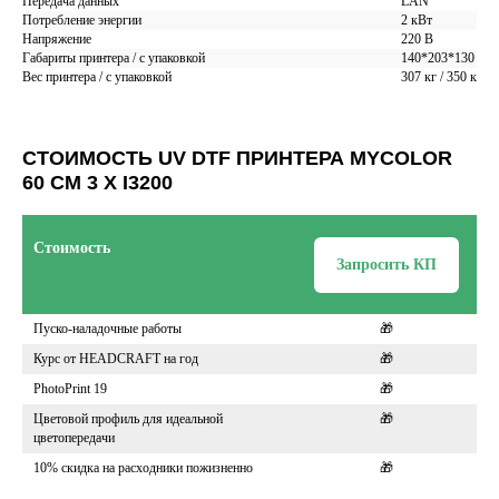
Передача данных
LAN
+7
Потребление энергии
2 кВт
Напряжение
220 В
Габариты принтера / с упаковкой
140*203*130 / 2
Вес принтера / с упаковкой
307 кг / 350 кг
Отправить
Заполняя форму, вы даете согласие на
обработку
СТОИМОСТЬ UV DTF ПРИНТЕРА MYCOLOR
персональных данных и соглашаетесь c политикой
конфиденциальности
60 СМ 3 Х I3200
Стоимость
Запросить КП
Пуско-наладочные работы
🎁
Курс от HEADCRAFT на год
🎁
PhotoPrint 19
🎁
Цветовой профиль для идеальной
🎁
цветопередачи
10% скидка на расходники пожизненно
🎁