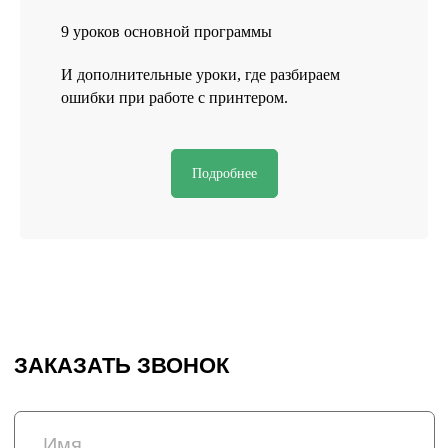
9 уроков основной программы
НУЖНО СРОЧНО?
И дополнительные уроки, где разбираем
СВЯЖИТЕСЬ С НАМИ
ошибки при работе с принтером.
ВКОНТАКТЕ
TELEGRAM
Подробнее
+7 (831) 437-89-00
ПН-ПТ, с 9 до 18
Подписаться на рассылку! Будте
в курсе акций и скидок!
Подписаться