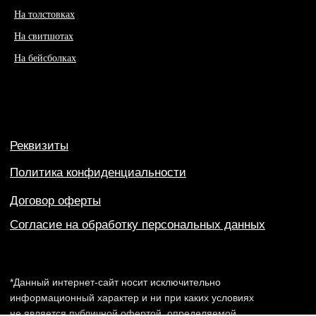
На толстовках
На свитшотах
На бейсболках