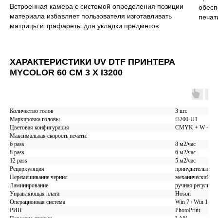
Встроенная камера с системой определения позиции
обесп
материала избавляет пользователя изготавливать
печат
матрицы и трафареты для укладки предметов
БЕСПЛАТНЫЙ ГАЙД
ХАРАКТЕРИСТИКИ UV DTF ПРИНТЕРА
"ТОП 5 ОШИБОК ПРИ
MYCOLOR 60 СМ 3 Х I3200
ВЫБОРЕ DTF ПРИНТЕРА"
ВВЕДИ ДАННЫЕ И ГАЙД ПРИДЕТ
Количество голов
3 шт.
Маркировка головы
i3200-U1
НА ПОЧТУ
Цветовая конфигурация
CMYK + W + V
Максимальная скорость печати:
6 pass
8 м2/час
8 pass
6 м2/час
12 pass
5 м2/час
Рециркуляция
принудительная р
Перемешивание чернил
механический пе
Ламинирование
ручная регулиро
Управляющая плата
Hoson
Операционная система
Win 7 / Win 10
РИП
PhotoPrint