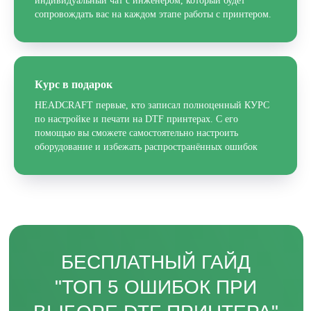
индивидуальный чат с инженером, который будет
сопровождать вас на каждом этапе работы с принтером.
+7
Курс в подарок
HEADCRAFT первые, кто записал полноценный КУРС
Отправить
по настройке и печати на DTF принтерах. С его
помощью вы сможете самостоятельно настроить
оборудование и избежать распространённых ошибок
Заполняя форму, вы даете согласие на
обработку
персональных данных и соглашаетесь c политикой
конфиденциальности