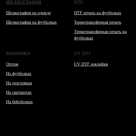
ШЕЛКОГРАФИЯ
DTF
Шелкография на одежде
DTF печать на футболках
Шелкография на футболках
Термотрансферная печать
Термотрансферная печать на
футболках
ВЫШИВКА
UV DTF
Оптом
UV DTF наклейки
На футболках
На толстовках
На свитшотах
На бейсболках