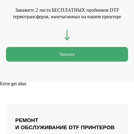
Закажите 2 листа БЕСПЛАТНЫХ пробников DTF
термотрансферов, напечатанных на нашем принтере
Заказать
ЗАКАЗАТЬ ЗВОНОК
Error get alias
+7
Заполняя форму, вы даете согласие на
обработку персональных данных и
соглашаетесь c политикой
РЕМОНТ
конфиденциальности
И ОБСЛУЖИВАНИЕ DTF ПРИНТЕРОВ