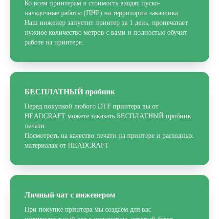
Ко всем принтерам
в стоимость входят
пуско-
наладочные работы (ПНР)
на территории заказчика
Наш инженер запустит принтер за 1 день, пропечатает
нужное количество метров с вами и полностью обучит
работе на принтере.
БЕСПЛАТНЫЙ пробник
БЕСПЛАТНЫЙ ГАЙД
Перед покупкой любого DTF принтера вы от
"ТОП 5 ОШИБОК ПРИ
HEADCRAFT можете заказать БЕСПЛАТНЫЙ пробник
ВЫБОРЕ DTF ПРИНТЕРА"
печати.
Посмотреть на качество печати на принтере и расходных
материалах от HEADCRAFT
ВВЕДИ ДАННЫЕ И ГАЙД ПРИДЕТ
НА ПОЧТУ
Личный чат с инженером
При покупке принтера мы создаем для вас