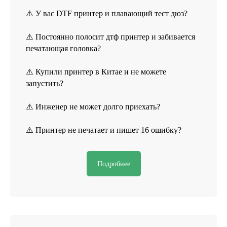
Отправить
⚠️ У вас DTF принтер и плавающий тест дюз?
⚠️ Постоянно полосит дтф принтер и забивается
печатающая головка?
СВЯЖИТЕСЬ С НАМИ
⚠️ Купили принтер в Китае и не можете
пн-пт, с 9 до 18
запустить?
TELEGRAM
⚠️ Инженер не может долго приехать?
ВКОНТАКТЕ
⚠️ Принтер не печатает и пишет 16 ошибку?
+7 (831) 231-20-11
Подробнее
СОЦ. СЕТИ HEADCRAFT
*instagram, принадлежит компании Meta Platforms, которая