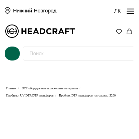
Нижний Новгород
ЛК
Главная
/
DTF оборудование и расходные материалы
/
Пробники UV DTF/DTF трансферов
/
Пробник DTF трансферов на головах i3200