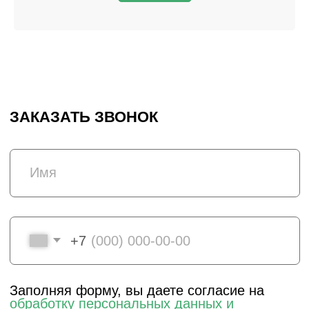
Я даю согласие на обработку
персональных данных и соглашаюсь
c политикой конфиденциальности
Оправить
НУЖНО СРОЧНО?
СВЯЖИТЕСЬ С НАМИ
ВКОНТАКТЕ
TELEGRAM
+7 (831) 437-89-00
ПН-ПТ, с 9 до 18
Подписаться на рассылку! Будте
в курсе акций и скидок!