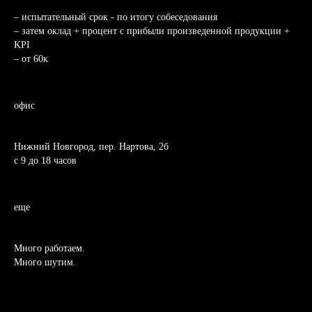
– испытательный срок - по итогу собеседования
– затем оклад + процент с прибыли произведенной продукции +
KPI
– от 60к
офис
Нижний Новгород, пер. Нартова, 2б
с 9 до 18 часов
ЗАКАЗАТЬ ЗВОНОК
еще
Много работаем.
Много шутим.
+7
Заполняя форму, вы даете согласие на