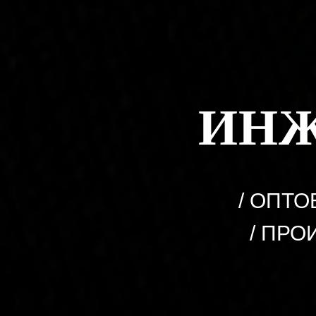
ИНЖ
/ ОПТ
/ ПРО