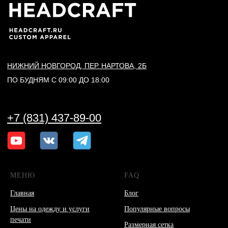
Политика конфиденциальности
Договор оферты
Согласие на обработку персональных данных
*Данный интернет-сайт носит исключительно
информационный характер и ни при каких условиях
не является публичной офертой, определяемой
положениями Статьи 437 (2) Гражданского кодекса РФ.
© 2026 HEADCRAFT
Разработка сайта
МЕНЮ
FAQ
Главная
Блог
Цены на одежду и услуги
Популярные вопросы
печати
Размерная сетка