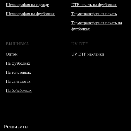
Шелкография на одежде
DTF печать на футболках
Шелкография на футболках
Термотрансферная печать
Термотрансферная печать на
футболках
ВЫШИВКА
UV DTF
Оптом
UV DTF наклейки
На футболках
На толстовках
На свитшотах
На бейсболках