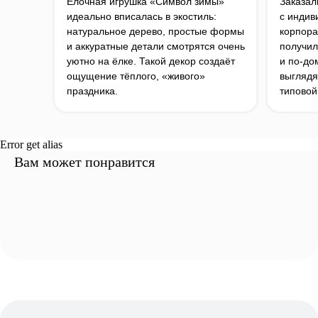
Елочная игрушка «Символ зимы»
Заказал
идеально вписалась в экостиль:
с индив
НУЖНО СРОЧНО?
натуральное дерево, простые формы
корпора
СВЯЖИТЕСЬ С НАМИ
и аккуратные детали смотрятся очень
получил
уютно на ёлке. Такой декор создаёт
и по‑до
ощущение тёплого, «живого»
выглядя
ВКОНТАКТЕ
TELEGRAM
праздника.
типовой
+7 (831) 437-89-00
ПН-ПТ, с 9 до 18
Error get alias
Вам может понравится
Подписаться на рассылку! Будте
в курсе акций и скидок!
Подписаться