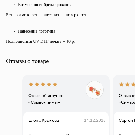
Возможность брендирования:
Есть возможность нанесения на поверхность
ЗАКАЖИТЕ ОБРАТНЫЙ
ЗВОНОК
Нанесение логотипа
Заполните форму или свяжитесь
с нами любым удобным способом
Полноцветная UV-DTF печать + 40 р.
Отзывы о товаре
+7
Отзыв об игрушке
Отзыв о
Я даю согласие на обработку
персональных данных и соглашаюсь
«Символ зимы»
«Симво
c политикой конфиденциальности
Оправить
Елена Крылова
14.12.2025
Сергей 