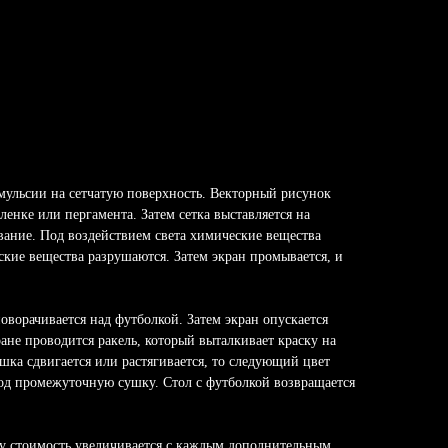
мульсии на сетчатую поверхность. Векторный рисунок
пленке или пергамента. Затем сетка выставляется на
вание. Под воздействием света химические вещества
еские вещества разрушаются. Затем экран промывается, и
оворачивается над футболкой. Затем экран опускается
ране проводится ракель, который выталкивает краску на
шка сдвигается или растягивается, то следующий цвет
под промежуточную сушку. Стол с футболкой возвращается
му стоимость увеличивается с каждым дополнительным