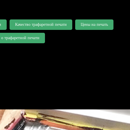
и
Качество трафаретной печати
Цены на печать
 о трафаретной печати