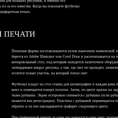
ния для больших рисунков, и именно его
з-за его качества. Когда вы покупаете футболку
трафаретная печать.
Й ПЕЧАТИ
Печатные формы изготавливаются путем нанесения химической э
берется из Adobe Illustrator или Corel Draw и распечатывается на 
копировлаьный стол, под которым находится засветочное оборудо
затвердевают вокруг рисунка, а там, где свет не проходит, химич
остается только участок, на который попал свет.
Футболку кладут на стол станка для шелкографии и каждая рама п
вниз и помещается поверх полотна. Затем, по цвету краски на эк
ткань рубашки. Экран осторожно снимается с рубашки (если руба
окажется вне регистрации). Пластина с рубашкой перемещается 
обратно и на нее накладывается трафарет следующего цвета.
При трафаретной печати за один раз наносится один цвет, поэто