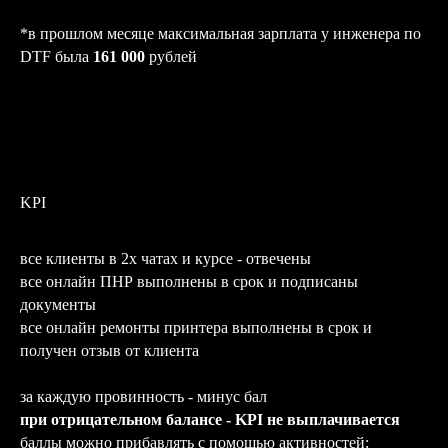
*в прошлом месяце максимальная зарплата у инженера по
DTF была
161 000
рублей
ЗАКАЖИТЕ ОБРАТНЫЙ
KPI
ЗВОНОК
Заполните форму или свяжитесь
с нами любым удобным способом
все клиенты в 2х чатах и курсе - отвечены
все онлайн ПНР выполнены в срок и подписаны
документы
все онлайн ремонты принтера выполнены в срок и
получен отзыв от клиента
+7
за каждую провинность - минус бал
при отрицательном балансе - KPI не выплачивается
баллы можно прибавлять с помощью активностей: