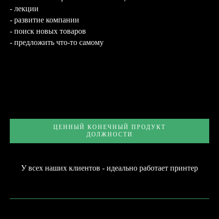
Я даю согласие на обработку
- лекции
персональных данных и соглашаюсь
c политикой конфиденциальности
- развитие компании
- поиск новых товаров
Оправить
- предложить что-то самому
НУЖНО СРОЧНО?
СВЯЖИТЕСЬ С НАМИ
ВКОНТАКТЕ
TELEGRAM
ЦЕННЫЙ КОНЕЧНЫЙ ПРОДУКТ
ДОЛЖНОСТИ
+7 (831) 437-89-00
ПН-ПТ, с 9 до 18
У всех наших клиентов - идеально работает принтер
Подписаться на рассылку! Будте
в курсе акций и скидок!