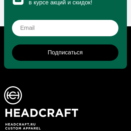
Реквизиты
Политика конфиденциальности
Договор оферты
Согласие на обработку персональных данных
*Данный интернет-сайт носит исключительно
информационный характер и ни при каких условиях
не является публичной офертой, определяемой
положениями Статьи 437 (2) Гражданского кодекса РФ.
© 2026 HEADCRAFT
Разработка сайта