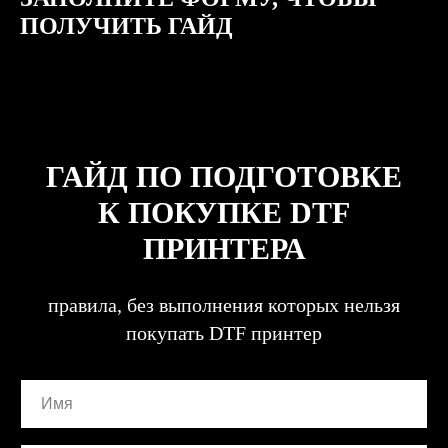
ПОЛУЧИТЬ ГАЙД
ЗАКАЗАТЬ ЗВОНОК
ГАЙД ПО ПОДГОТОВКЕ
К ПОКУПКЕ DTF
+7
ПРИНТЕРА
Заполняя форму, вы даете согласие на
обработку персональных данных и
правила, без выполнения которых нельзя
соглашаетесь c политикой
конфиденциальности
покупать DTF принтер
Оправить