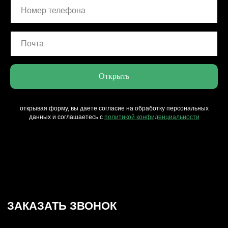
СВЯЖИТЕСЬ С НАМИ
пн-пт, с 9 до 17
TELEGRAM
ВКОНТАКТЕ
Открыть
+7 831 437 89 00
открывая форму, вы даете согласие на обработку персональных
СОЦ. СЕТИ HEADCRAFT
данных и соглашаетесь c
политикой конфиденциальности
*instagram, принадлежит компании Meta Platforms, которая
считается экстремистской и ее деятельность запрещена в
России.