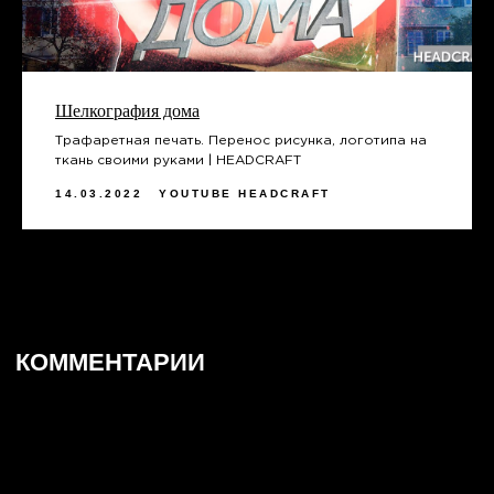
Шелкография дома
Трафаретная печать. Перенос рисунка, логотипа на
ткань своими руками | HEADCRAFT
14.03.2022
YOUTUBE HEADCRAFT
Реквизиты
Политика конфиденциальности
Договор оферты
Согласие на обработку персональных
данных