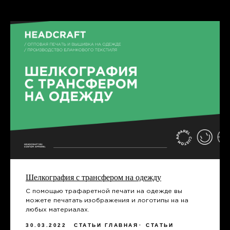
+7
Я даю согласие на обработку
персональных данных и соглашаюсь
c политикой конфиденциальности
Оправить
Шелкография с трансфером на одежду
НУЖНО СРОЧНО?
СВЯЖИТЕСЬ С НАМИ
С помощью трафаретной печати на одежде вы
можете печатать изображения и логотипы на на
любых материалах.
ВКОНТАКТЕ
TELEGRAM
30.03.2022
СТАТЬИ ГЛАВНАЯ
СТАТЬИ