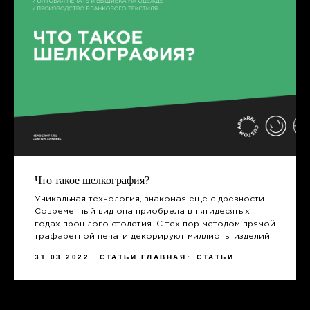
+7
Заполняя форму, вы даете согласие на
обработку персональных данных и
соглашаетесь c политикой
конфиденциальности
Оправить
Что такое шелкография?
Уникальная технология, знакомая еще с древности.
СВЯЖИТЕСЬ С НАМИ
пн-пт, с 9 до 17
Современный вид она приобрела в пятидесятых
годах прошлого столетия. С тех пор методом прямой
трафаретной печати декорируют миллионы изделий.
TELEGRAM
31.03.2022
СТАТЬИ ГЛАВНАЯ
СТАТЬИ
ВКОНТАКТЕ
+7 831 437 89 00