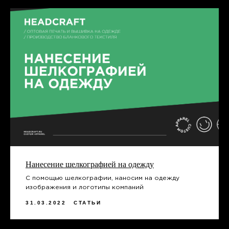
СОЦ. СЕТИ HEADCRAFT
*instagram, принадлежит компании Meta Platforms,
которая считается экстремистской и ее деятельность
запрещена в России.
Нанесение шелкографией на одежду
С помощью шелкографии, наносим на одежду
изображения и логотипы компаний
ЗАКАЖИТЕ ОБРАТНЫЙ
ЗВОНОК
31.03.2022
СТАТЬИ
Заполните форму или свяжитесь
с нами любым удобным способом