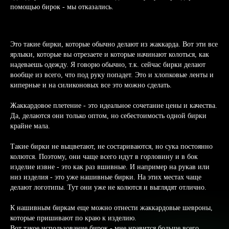
помощью бирок - мы отказались.
Это такие бирки, которые обычно делают из жаккарда. Вот эти все
ярлыки, которые вы отрезаете и которые начинают колоться, как
надеваешь одежду. Я говорю обычно, т.к. сейчас бирки делают
вообще из всего, что под руку попадет. Это и хлопковые ленты и
киперные и на силиконовых все это можно сделать.
Жаккардовое плетение - это идеальное сочетание цены и качества.
Да, делаются они только оптом, но себестоимость одной бирки
крайне мала.
Такие бирки не выцветают, не состариваются, но сука постоянно
колются. Поэтому, они чаще всего идут в горловину и в бок
изделие извне - это как раз вшивные. И например на рукав или
низ изделия - это уже нашивные бирки. На этих местах чаще
делают логотипы. Тут они уже не колются и выглядят отлично.
К нашивным биркам еще можно отнести жаккардовые шевроны,
которые пришивают по краю к изделию.
Вот такое использование бирок - мне нравится больше всего.