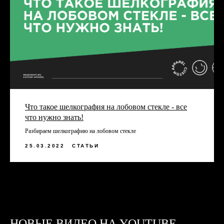
*instagram, принадлежит компании Meta Platforms, которая
считается экстремистской и ее деятельность запрещена в
России.
Что такое шелкография на лобовом стекле - все
что нужно знать!
ЗАКАЖИТЕ ОБРАТНЫЙ
Разбираем шелкографию на лобовом стекле
ЗВОНОК
25.03.2022
СТАТЬИ
Заполните форму или свяжитесь
с нами любым удобным способом
НОВЫЕ ВИДЕО НА YOUTUBE