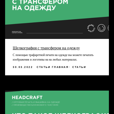
обработку персональных данных и
соглашаетесь c политикой
конфиденциальности
Оправить
СВЯЖИТЕСЬ С НАМИ
пн-пт, с 9 до 17
Шелкография с трансфером на одежду
С помощью трафаретной печати на одежде вы можете печатать
TELEGRAM
изображения и логотипы на на любых материалах.
ВКОНТАКТЕ
30.03.2022
СТАТЬИ ГЛАВНАЯ
СТАТЬИ
+7 831 437 89 00
СОЦ. СЕТИ HEADCRAFT